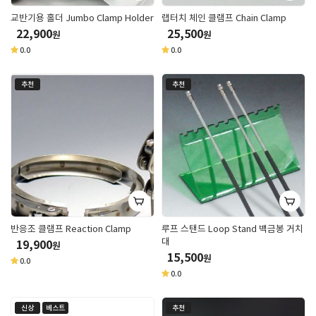
교반기용 홀더 Jumbo Clamp Holder
랩터치 체인 클램프 Chain Clamp
22,900
25,500
원
원
0.0
0.0
추천
추천
반응조 클램프 Reaction Clamp
루프 스탠드 Loop Stand 백금봉 거치
대
19,900
원
15,500
원
0.0
0.0
신상
베스트
추천