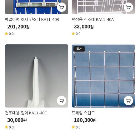
벽걸이형 초자 건조대 KA11-40B
탁상용 건조대 KA11-40A
201,200
88,000
원
원
0.0
0.0
특가
건조대용 걸이 KA11-40C
프레임 스탠드
30,000
180,300
원
원
0.0
0.0