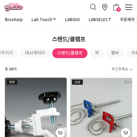
0
Biosharp
Lab Touch™
LABGIG
LABSELECT
주문제작
스탠드/클램프
스탠드/클램프
냉각기기
데시게이터
잭
챔버
카
10
총
개
최근등록순
추천
신상