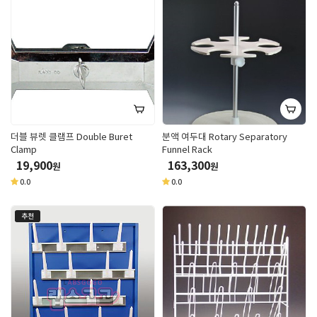
더블 뷰렛 클램프 Double Buret
분액 여두대 Rotary Separatory
Clamp
Funnel Rack
19,900
163,300
원
원
0.0
0.0
추천