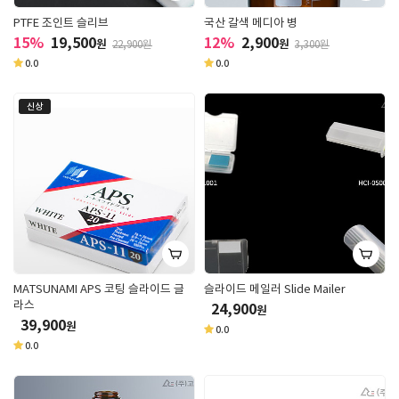
PTFE 조인트 슬리브
국산 갈색 메디아 병
15%
19,500
12%
2,900
원
원
22,900원
3,300원
0.0
0.0
신상
MATSUNAMI APS 코팅 슬라이드 글
슬라이드 메일러 Slide Mailer
라스
24,900
원
39,900
원
0.0
0.0