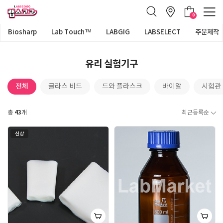
0
Biosharp
Lab Touch™
LABGIG
LABSELECT
주문제작
유리 실험기구
전체
글라스 비드
드와 플라스크
바이알
시험관
43
총
개
최근등록순
신상