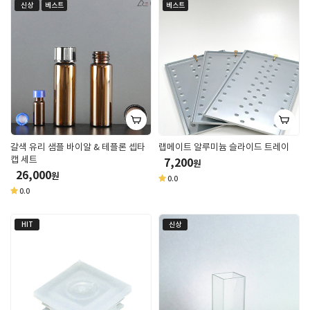
신상
베스트
베스트
갈색 유리 샘플 바이알 & 테플론 셉타
랩메이트 알루미늄 슬라이드 트레이
캡 세트
7,200
원
26,000
원
0.0
0.0
HIT
신상