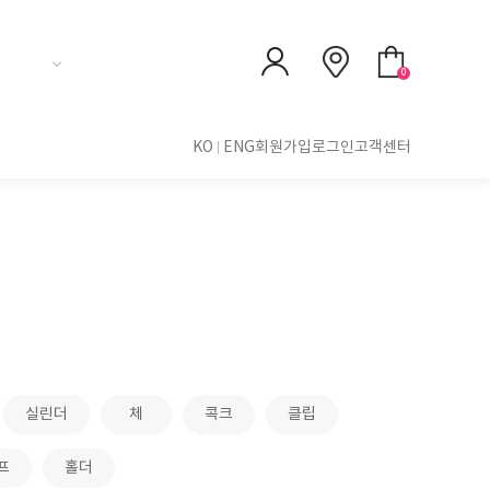
0
KO
ENG
회원가입
로그인
고객센터
실린더
체
콕크
클립
프
홀더