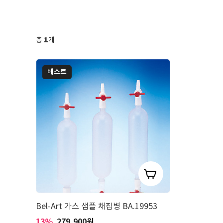
1
총
개
베스트
Bel-Art 가스 샘플 채집병 BA.19953
13%
279,900
원