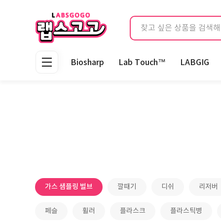
Biosharp
Lab Touch™
LABGIG
가스 샘플링 벌브
깔때기
디쉬
리저버
페슬
휠러
플라스크
플라스틱병