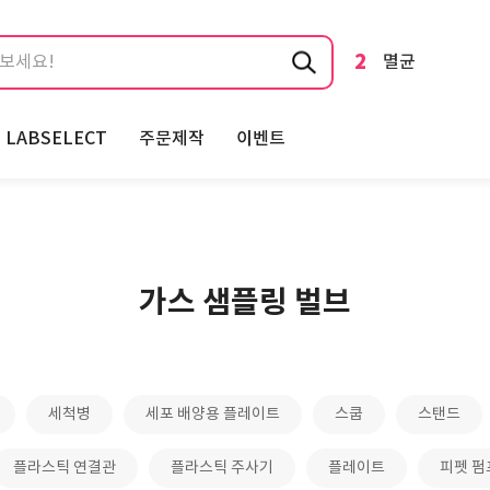
1
튜브
2
멸균
3
피펫
LABSELECT
주문제작
이벤트
4
슬라이드
5
테이프
6
믹서
가스 샘플링 벌브
7
포셉
8
교반기
세척병
세포 배양용 플레이트
스쿱
스탠드
9
스핀바
플라스틱 연결관
플라스틱 주사기
플레이트
피펫 펌