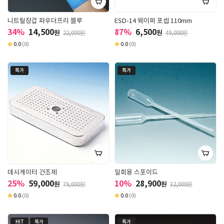
니트릴장갑 파우더프리 블루
ESD-14 웨이퍼 포셉 110mm
34%
14,500
87%
6,500
원
원
22,000원
49,000원
0.0
(0)
0.0
(0)
특가
특가
데시게이터 건조제
일회용 스포이드
25%
59,000
10%
28,900
원
원
79,000원
32,000원
0.0
(0)
0.0
(0)
HIT
특가
특가