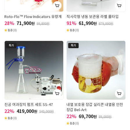
Roto-Flo™ Flow Indicators 유량계
직사각형 냉동 보관용 라벨 롤타입
28%
71,900
91%
61,990
원
원
99,800원
679,000원
0.0
(0)
0.0
(0)
특가
특가
진공 여과장치 펌프 세트 SS-47
내열 보호용 장갑 실리콘 내열용 안전
장갑 Bel-Art
22%
419,000
원
540,000원
22%
69,700
원
89,000원
0.0
(0)
0.0
(0)