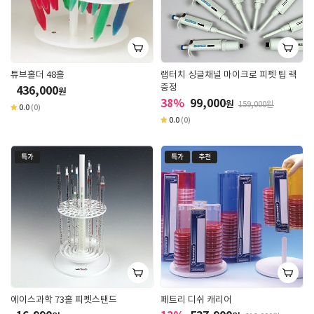
튜브홀더 48홀
랩터치 싱글채널 마이크로 피펫 팁 랙
증정
436,000
원
38%
99,000
원
159,000원
0.0
(0)
0.0
(0)
특가
특가
추천
에이스과학 73홀 피펫스탠드
페트리 디쉬 캐리어