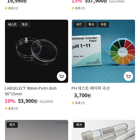
16,990
13%
537,900
원
원
616,000원
0.0
(0)
0.0
(0)
베스트
특가
HIT
특가
추천
LABSELECT 90mm Petri dish
PH 테스트 페이퍼 국산
90*15mm
3,700
원
10%
53,900
원
59,900원
0.0
(0)
0.0
(0)
특가
특가