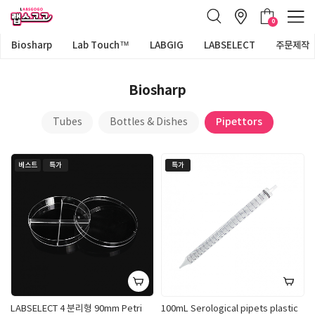
0
Biosharp
Lab Touch™
LABGIG
LABSELECT
주문제작
Biosharp
Pipettors
Tubes
Bottles & Dishes
베스트
특가
특가
LABSELECT 4 분리형 90mm Petri
100mL Serological pipets plastic