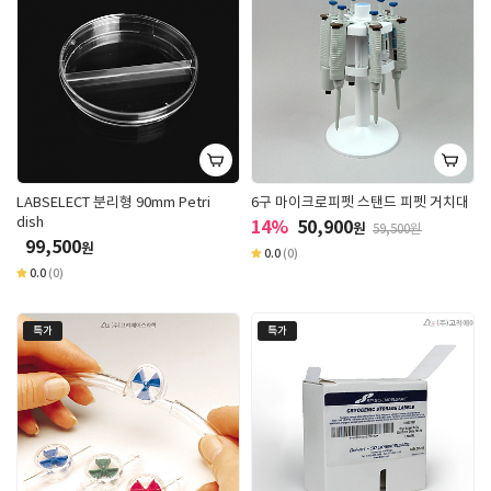
LABSELECT 분리형 90mm Petri
6구 마이크로피펫 스탠드 피펫 거치대
dish
14%
50,900
원
59,500원
99,500
원
0.0
(0)
0.0
(0)
특가
특가