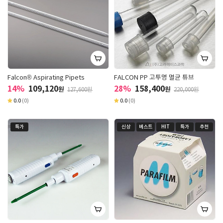
Falcon® Aspirating Pipets
FALCON PP 고투명 멸균 튜브
14%
109,120
28%
158,400
원
원
127,600원
220,000원
0.0
(0)
0.0
(0)
특가
신상
베스트
HIT
특가
추천