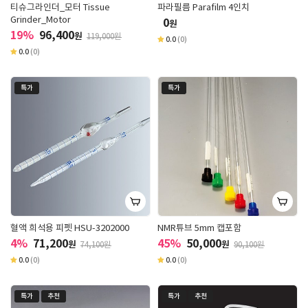
티슈그라인더_모터 Tissue
파라필름 Parafilm 4인치
Grinder_Motor
0
원
19%
96,400
원
119,000원
0.0
(0)
0.0
(0)
특가
특가
혈액 희석용 피펫 HSU-3202000
NMR튜브 5mm 캡포함
4%
71,200
45%
50,000
원
원
74,100원
90,100원
0.0
(0)
0.0
(0)
특가
추천
특가
추천