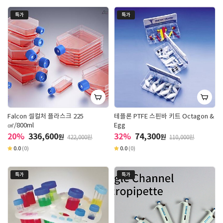
특가
특가
Falcon 셀컬처 플라스크 225
테플론 PTFE 스핀바 키트 Octagon &
㎠/800ml
Egg
20%
336,600
32%
74,300
원
원
422,000원
110,000원
0.0
(0)
0.0
(0)
특가
특가