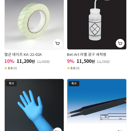
멸균 테이프 KA-22-02A
Bel-Art 라벨 광구 세척병
10%
11,200
9%
11,500
원
원
12,400원
12,700원
0.0
(0)
0.0
(0)
특가
특가